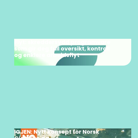
Flyt: skreddersydd programvare
som gir deg full oversikt, kontroll
og enklere arbeidsflyt
IGJEN: Nytt konsept for Norsk