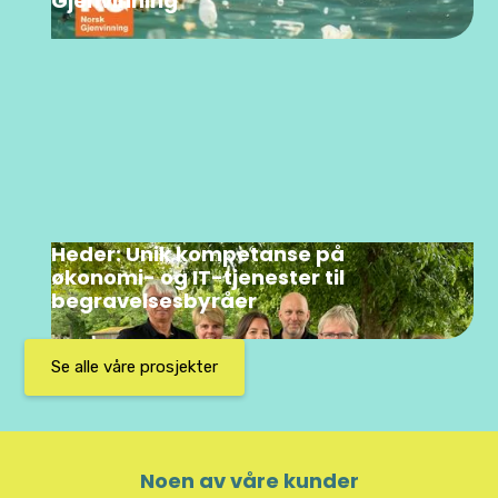
Gjenvinning
Heder: Unik kompetanse på
økonomi- og IT-tjenester til
begravelsesbyråer
Se alle våre prosjekter
Noen av våre kunder