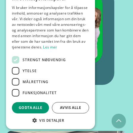
Vi bruker informasjonskapsler for å tilpasse
innhold, annonser og analysere trafikken
vår. Vi deler også informasjon om din bruk
av nettstedet vårt med våre annonserings-
og analysepartnere som kan kombinere den
med annen informasjon du har gitt dem
eller som de har samlet inn fra din bruk av
tjenestene deres.
Les mer
STRENGT NØDVENDIG
YTELSE
MÅLRETTING
FUNKSJONALITET
GODTA ALLE
AVVIS ALLE
Kurs og foredrag
VIS DETALJER