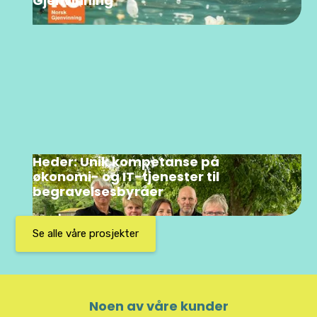
Gjenvinning
Heder: Unik kompetanse på
økonomi- og IT-tjenester til
begravelsesbyråer
Se alle våre prosjekter
Noen av våre kunder