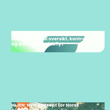
Flyt: skreddersydd programvare
som gir deg full oversikt, kontroll
og enklere arbeidsflyt
IGJEN: Nytt konsept for Norsk