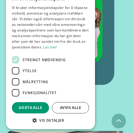
Vi bruker informasjonskapsler for å tilpasse
innhold, annonser og analysere trafikken
vår. Vi deler også informasjon om din bruk
av nettstedet vårt med våre annonserings-
og analysepartnere som kan kombinere den
med annen informasjon du har gitt dem
eller som de har samlet inn fra din bruk av
tjenestene deres.
Les mer
STRENGT NØDVENDIG
YTELSE
MÅLRETTING
FUNKSJONALITET
GODTA ALLE
AVVIS ALLE
Kurs og foredrag
VIS DETALJER