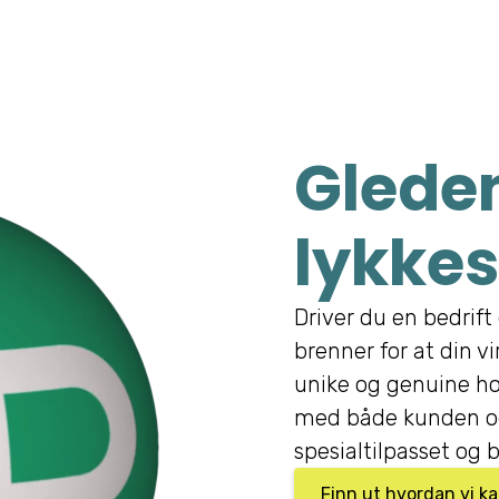
Gleden
lykkes
Driver du en bedrift 
brenner for at din v
unike og genuine ho
med både kunden og
spesialtilpasset og b
Finn ut hvordan vi k