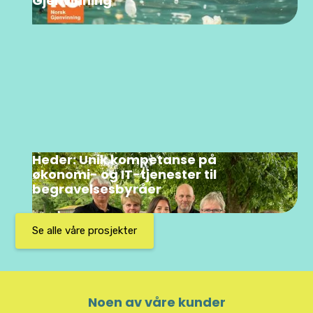
Gjenvinning
Heder: Unik kompetanse på
økonomi- og IT-tjenester til
begravelsesbyråer
Se alle våre prosjekter
Noen av våre kunder