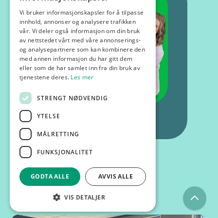
Vi bruker informasjonskapsler for å tilpasse
innhold, annonser og analysere trafikken
vår. Vi deler også informasjon om din bruk
av nettstedet vårt med våre annonserings-
og analysepartnere som kan kombinere den
med annen informasjon du har gitt dem
eller som de har samlet inn fra din bruk av
tjenestene deres.
Les mer
STRENGT NØDVENDIG
YTELSE
MÅLRETTING
FUNKSJONALITET
GODTA ALLE
AVVIS ALLE
Kurs og foredrag
VIS DETALJER