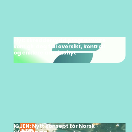
Flyt: skreddersydd programvare
som gir deg full oversikt, kontroll
og enklere arbeidsflyt
IGJEN: Nytt konsept for Norsk