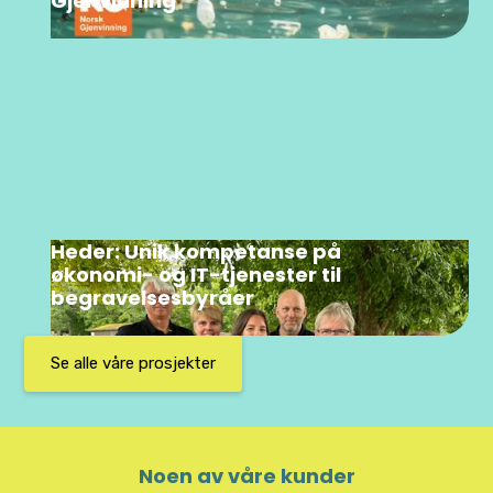
Gjenvinning
Heder: Unik kompetanse på
økonomi- og IT-tjenester til
begravelsesbyråer
Se alle våre prosjekter
Noen av våre kunder