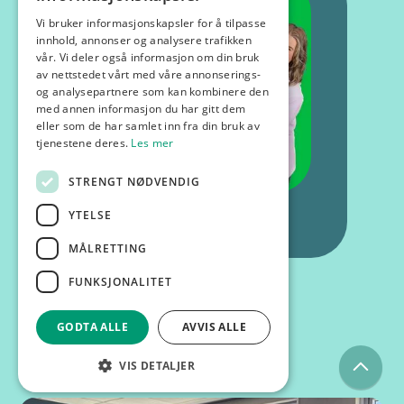
Vi bruker informasjonskapsler for å tilpasse
innhold, annonser og analysere trafikken
vår. Vi deler også informasjon om din bruk
av nettstedet vårt med våre annonserings-
og analysepartnere som kan kombinere den
med annen informasjon du har gitt dem
eller som de har samlet inn fra din bruk av
tjenestene deres.
Les mer
STRENGT NØDVENDIG
YTELSE
MÅLRETTING
FUNKSJONALITET
GODTA ALLE
AVVIS ALLE
Kurs og foredrag
VIS DETALJER