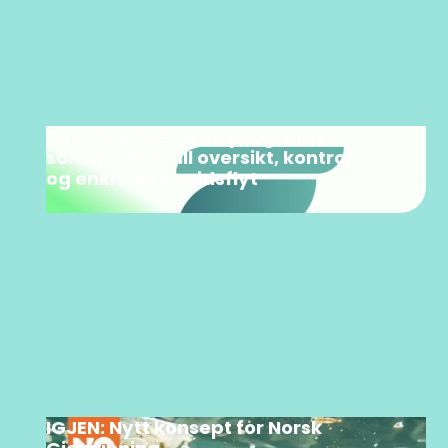
Flyt: skreddersydd programvare
som gir deg full oversikt, kontroll
og enklere arbeidsflyt
IGJEN: Nytt konsept for Norsk