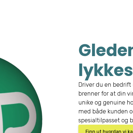
Gleden
lykkes
Driver du en bedrift 
brenner for at din v
unike og genuine ho
med både kunden og
spesialtilpasset og b
Finn ut hvordan vi k