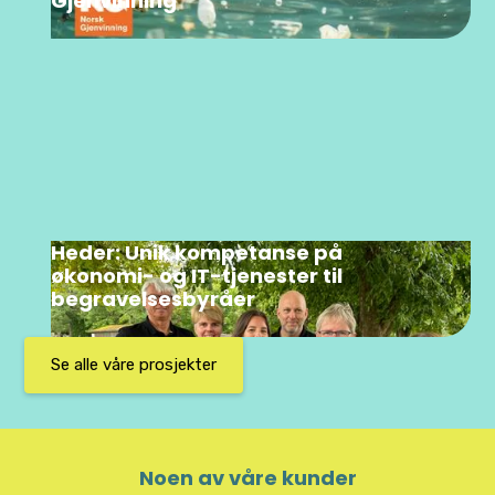
Gjenvinning
Heder: Unik kompetanse på
økonomi- og IT-tjenester til
begravelsesbyråer
Se alle våre prosjekter
Noen av våre kunder