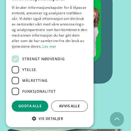
Vi bruker informasjonskapsler for å tilpasse
innhold, annonser og analysere trafikken
vår. Vi deler også informasjon om din bruk
av nettstedet vårt med våre annonserings-
og analysepartnere som kan kombinere den
med annen informasjon du har gitt dem
eller som de har samlet inn fra din bruk av
tjenestene deres.
Les mer
STRENGT NØDVENDIG
YTELSE
MÅLRETTING
FUNKSJONALITET
GODTA ALLE
AVVIS ALLE
Kurs og foredrag
VIS DETALJER