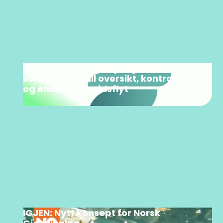
Flyt: skreddersydd programvare
som gir deg full oversikt, kontroll
og enklere arbeidsflyt
IGJEN: Nytt konsept for Norsk