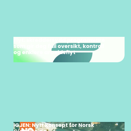
Flyt: skreddersydd programvare
som gir deg full oversikt, kontroll
og enklere arbeidsflyt
IGJEN: Nytt konsept for Norsk