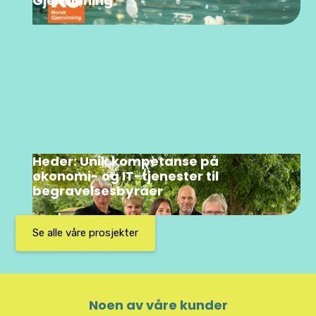
Gjenvinning
Heder: Unik kompetanse på
økonomi- og IT-tjenester til
begravelsesbyråer
Se alle våre prosjekter
Noen av våre kunder