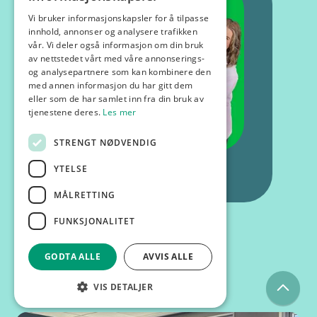
Vi bruker informasjonskapsler for å tilpasse
innhold, annonser og analysere trafikken
vår. Vi deler også informasjon om din bruk
av nettstedet vårt med våre annonserings-
og analysepartnere som kan kombinere den
med annen informasjon du har gitt dem
eller som de har samlet inn fra din bruk av
tjenestene deres.
Les mer
STRENGT NØDVENDIG
YTELSE
MÅLRETTING
FUNKSJONALITET
GODTA ALLE
AVVIS ALLE
Kurs og foredrag
VIS DETALJER