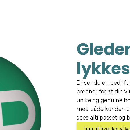
Gleden
lykkes
Driver du en bedrift 
brenner for at din v
unike og genuine ho
med både kunden og
spesialtilpasset og b
Finn ut hvordan vi k