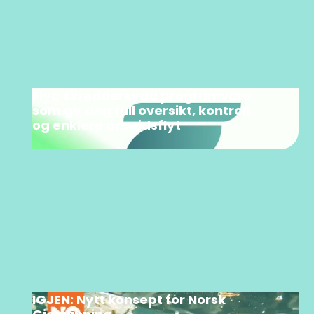
Flyt: skreddersydd programvare
som gir deg full oversikt, kontroll
og enklere arbeidsflyt
IGJEN: Nytt konsept for Norsk