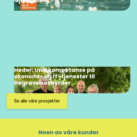
Gjenvinning
Heder: Unik kompetanse på
økonomi- og IT-tjenester til
begravelsesbyråer
Se alle våre prosjekter
Noen av våre kunder