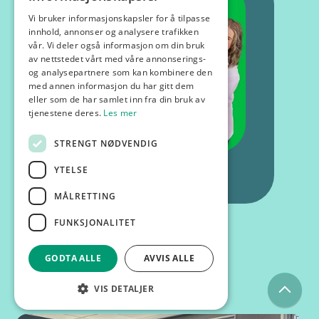
Vi bruker informasjonskapsler for å tilpasse
innhold, annonser og analysere trafikken
vår. Vi deler også informasjon om din bruk
av nettstedet vårt med våre annonserings-
og analysepartnere som kan kombinere den
med annen informasjon du har gitt dem
eller som de har samlet inn fra din bruk av
tjenestene deres.
Les mer
STRENGT NØDVENDIG
YTELSE
MÅLRETTING
FUNKSJONALITET
GODTA ALLE
AVVIS ALLE
Kurs og foredrag
VIS DETALJER