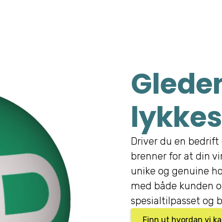
Gleden
lykkes
Driver du en bedrift 
brenner for at din v
unike og genuine ho
med både kunden og
spesialtilpasset og b
Finn ut hvordan vi k