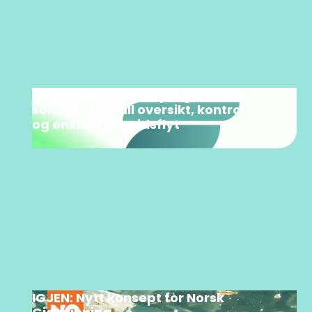
Flyt: skreddersydd programvare
som gir deg full oversikt, kontroll
og enklere arbeidsflyt
IGJEN: Nytt konsept for Norsk