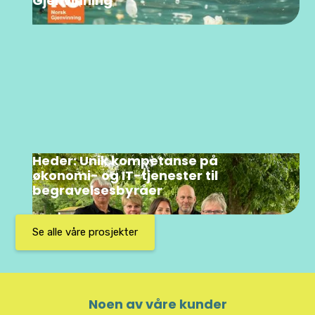
Gjenvinning
Heder: Unik kompetanse på
økonomi- og IT-tjenester til
begravelsesbyråer
Se alle våre prosjekter
Noen av våre kunder