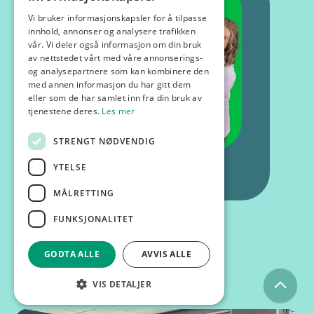
Vi bruker informasjonskapsler for å tilpasse
innhold, annonser og analysere trafikken
vår. Vi deler også informasjon om din bruk
av nettstedet vårt med våre annonserings-
og analysepartnere som kan kombinere den
med annen informasjon du har gitt dem
eller som de har samlet inn fra din bruk av
tjenestene deres.
Les mer
STRENGT NØDVENDIG
YTELSE
MÅLRETTING
FUNKSJONALITET
GODTA ALLE
AVVIS ALLE
Kurs og foredrag
VIS DETALJER