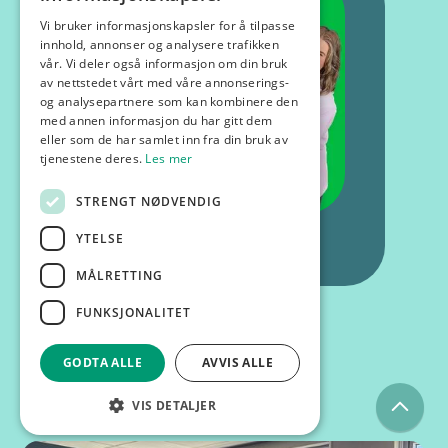
Vi bruker informasjonskapsler for å tilpasse
innhold, annonser og analysere trafikken
vår. Vi deler også informasjon om din bruk
av nettstedet vårt med våre annonserings-
og analysepartnere som kan kombinere den
med annen informasjon du har gitt dem
eller som de har samlet inn fra din bruk av
tjenestene deres.
Les mer
STRENGT NØDVENDIG
YTELSE
MÅLRETTING
FUNKSJONALITET
GODTA ALLE
AVVIS ALLE
Kurs og foredrag
VIS DETALJER