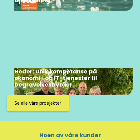
Gjenvinning
Heder: Unik kompetanse på
økonomi- og IT-tjenester til
begravelsesbyråer
Se alle våre prosjekter
Noen av våre kunder