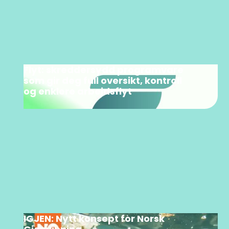
Flyt: skreddersydd programvare
som gir deg full oversikt, kontroll
og enklere arbeidsflyt
IGJEN: Nytt konsept for Norsk