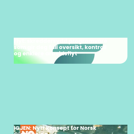
Flyt: skreddersydd programvare
som gir deg full oversikt, kontroll
og enklere arbeidsflyt
IGJEN: Nytt konsept for Norsk