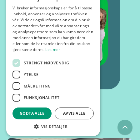
Vi bruker informasjonskapsler for å tilpasse
innhold, annonser og analysere trafikken
vår. Vi deler også informasjon om din bruk
av nettstedet vårt med våre annonserings-
og analysepartnere som kan kombinere den
med annen informasjon du har gitt dem
eller som de har samlet inn fra din bruk av
tjenestene deres.
Les mer
STRENGT NØDVENDIG
YTELSE
MÅLRETTING
FUNKSJONALITET
GODTA ALLE
AVVIS ALLE
Kurs og foredrag
VIS DETALJER