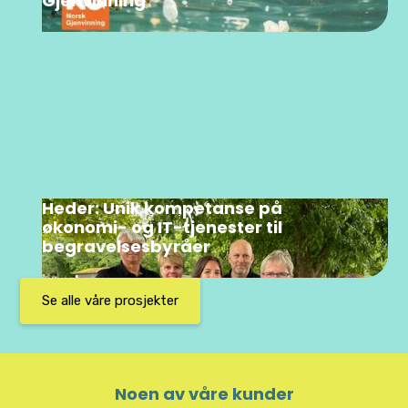
Gjenvinning
Heder: Unik kompetanse på
økonomi- og IT-tjenester til
begravelsesbyråer
Se alle våre prosjekter
Noen av våre kunder