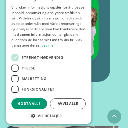
Vi bruker informasjonskapsler for å tilpasse
innhold, annonser og analysere trafikken
vår. Vi deler også informasjon om din bruk
av nettstedet vårt med våre annonserings-
og analysepartnere som kan kombinere den
med annen informasjon du har gitt dem
eller som de har samlet inn fra din bruk av
tjenestene deres.
Les mer
STRENGT NØDVENDIG
YTELSE
MÅLRETTING
FUNKSJONALITET
GODTA ALLE
AVVIS ALLE
Kurs og foredrag
VIS DETALJER