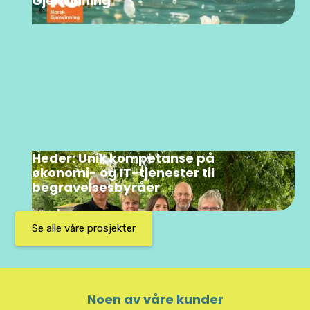
Gjenvinning
Heder: Unik kompetanse på
økonomi- og IT-tjenester til
begravelsesbyråer
Se alle våre prosjekter
Noen av våre kunder