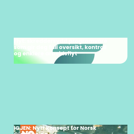
Flyt: skreddersydd programvare
som gir deg full oversikt, kontroll
og enklere arbeidsflyt
IGJEN: Nytt konsept for Norsk