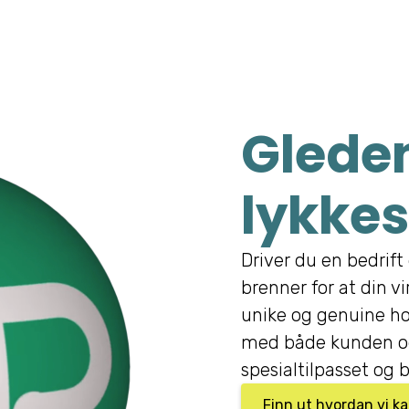
Gleden
lykkes
Driver du en bedrift 
brenner for at din v
unike og genuine ho
med både kunden og
spesialtilpasset og b
Finn ut hvordan vi k