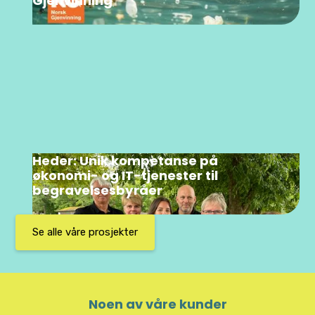
Gjenvinning
Heder: Unik kompetanse på
økonomi- og IT-tjenester til
begravelsesbyråer
Se alle våre prosjekter
Noen av våre kunder