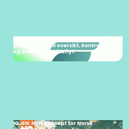
Flyt: skreddersydd programvare
som gir deg full oversikt, kontroll
og enklere arbeidsflyt
IGJEN: Nytt konsept for Norsk