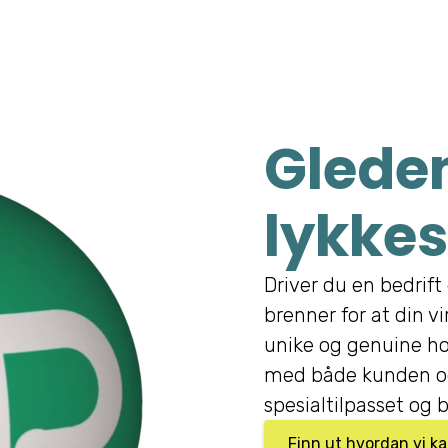
Gleden
lykkes
Driver du en bedrift 
brenner for at din v
unike og genuine ho
med både kunden og
spesialtilpasset og b
Finn ut hvordan vi k