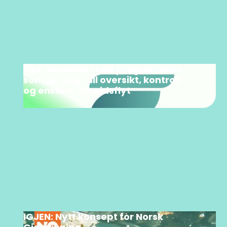
Flyt: skreddersydd programvare
som gir deg full oversikt, kontroll
og enklere arbeidsflyt
IGJEN: Nytt konsept for Norsk