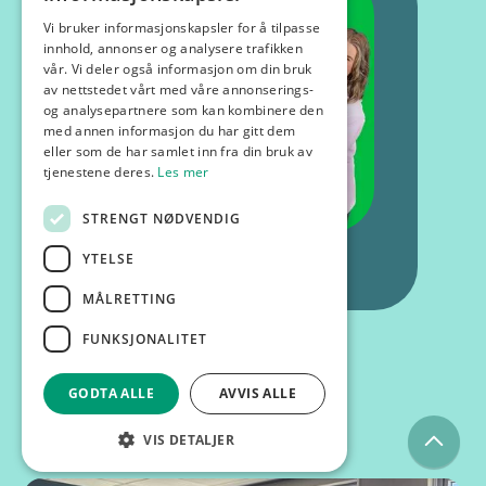
Vi bruker informasjonskapsler for å tilpasse
innhold, annonser og analysere trafikken
vår. Vi deler også informasjon om din bruk
av nettstedet vårt med våre annonserings-
og analysepartnere som kan kombinere den
med annen informasjon du har gitt dem
eller som de har samlet inn fra din bruk av
tjenestene deres.
Les mer
STRENGT NØDVENDIG
YTELSE
MÅLRETTING
FUNKSJONALITET
GODTA ALLE
AVVIS ALLE
Kurs og foredrag
VIS DETALJER