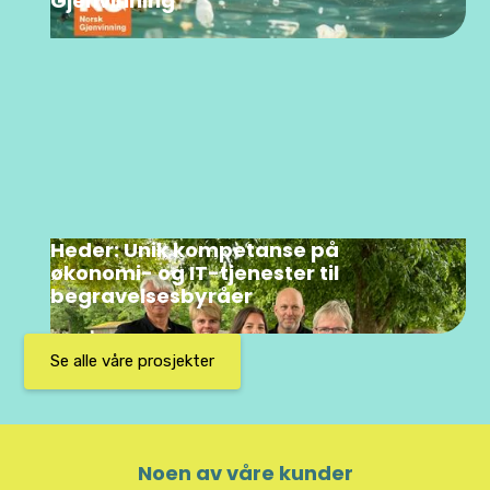
Gjenvinning
Heder: Unik kompetanse på
økonomi- og IT-tjenester til
begravelsesbyråer
Se alle våre prosjekter
Noen av våre kunder