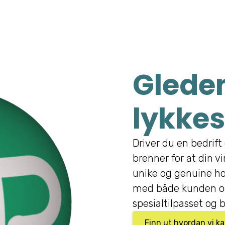
Gleden
lykkes
Driver du en bedrift 
brenner for at din v
unike og genuine ho
med både kunden og
spesialtilpasset og b
Finn ut hvordan vi k