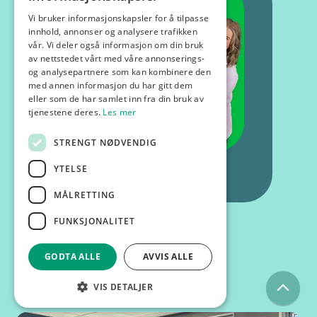
Vi bruker informasjonskapsler for å tilpasse
innhold, annonser og analysere trafikken
vår. Vi deler også informasjon om din bruk
av nettstedet vårt med våre annonserings-
og analysepartnere som kan kombinere den
med annen informasjon du har gitt dem
eller som de har samlet inn fra din bruk av
tjenestene deres.
Les mer
STRENGT NØDVENDIG
YTELSE
MÅLRETTING
FUNKSJONALITET
GODTA ALLE
AVVIS ALLE
Kurs og foredrag
VIS DETALJER