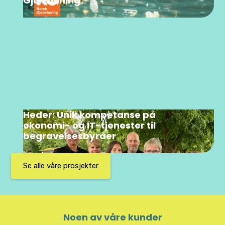
Gjenvinning
Heder: Unik kompetanse på
økonomi- og IT-tjenester til
begravelsesbyråer
Se alle våre prosjekter
Noen av våre kunder