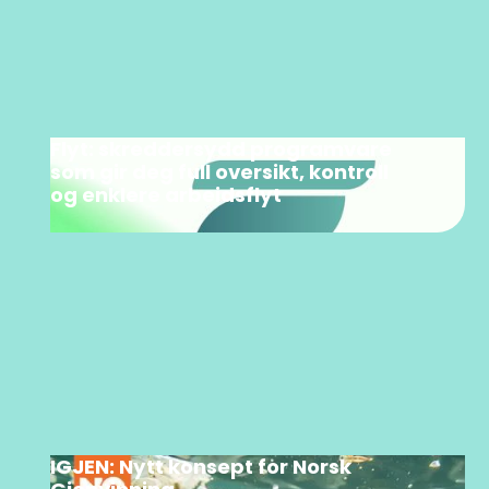
Flyt: skreddersydd programvare
som gir deg full oversikt, kontroll
og enklere arbeidsflyt
IGJEN: Nytt konsept for Norsk