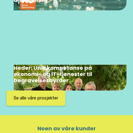
Gjenvinning
Heder: Unik kompetanse på
økonomi- og IT-tjenester til
begravelsesbyråer
Se alle våre prosjekter
Noen av våre kunder