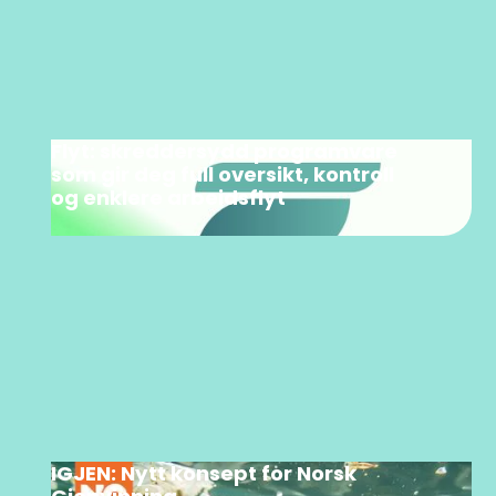
Flyt: skreddersydd programvare
som gir deg full oversikt, kontroll
og enklere arbeidsflyt
IGJEN: Nytt konsept for Norsk