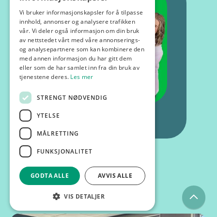
Vi bruker informasjonskapsler for å tilpasse
innhold, annonser og analysere trafikken
vår. Vi deler også informasjon om din bruk
av nettstedet vårt med våre annonserings-
og analysepartnere som kan kombinere den
med annen informasjon du har gitt dem
eller som de har samlet inn fra din bruk av
tjenestene deres.
Les mer
STRENGT NØDVENDIG
YTELSE
MÅLRETTING
FUNKSJONALITET
GODTA ALLE
AVVIS ALLE
Kurs og foredrag
VIS DETALJER