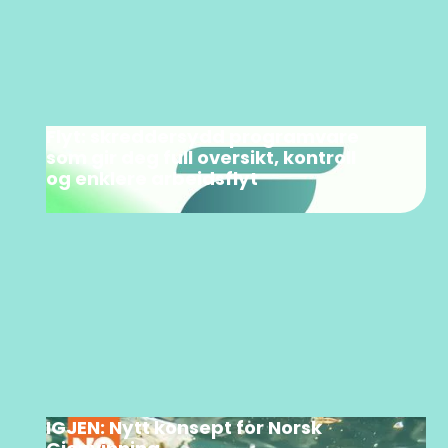
Flyt: skreddersydd programvare
som gir deg full oversikt, kontroll
og enklere arbeidsflyt
IGJEN: Nytt konsept for Norsk