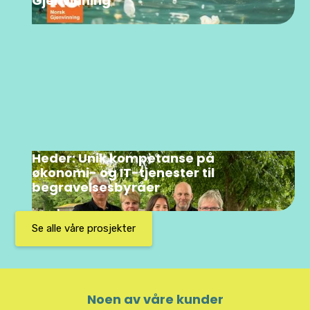
Gjenvinning
Heder: Unik kompetanse på
økonomi- og IT-tjenester til
begravelsesbyråer
Se alle våre prosjekter
Noen av våre kunder