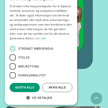
Vi bruker informasjonskapsler for å tilpasse
innhold, annonser og analysere trafikken
vår. Vi deler også informasjon om din bruk
av nettstedet vårt med våre annonserings-
og analysepartnere som kan kombinere den
med annen informasjon du har gitt dem
eller som de har samlet inn fra din bruk av
tjenestene deres.
Les mer
STRENGT NØDVENDIG
YTELSE
MÅLRETTING
FUNKSJONALITET
GODTA ALLE
AVVIS ALLE
Kurs og foredrag
VIS DETALJER