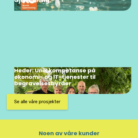
Gjenvinning
Heder: Unik kompetanse på
økonomi- og IT-tjenester til
begravelsesbyråer
Se alle våre prosjekter
Noen av våre kunder