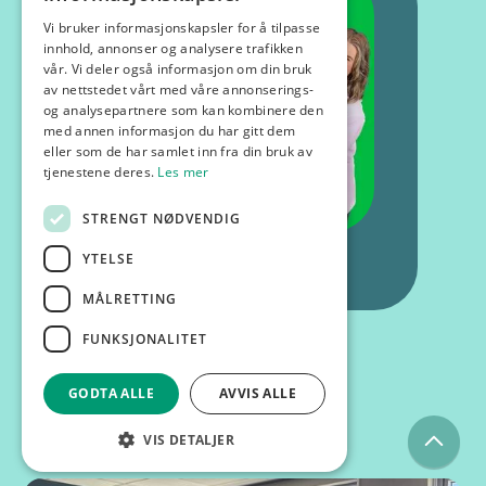
Vi bruker informasjonskapsler for å tilpasse
innhold, annonser og analysere trafikken
vår. Vi deler også informasjon om din bruk
av nettstedet vårt med våre annonserings-
og analysepartnere som kan kombinere den
med annen informasjon du har gitt dem
eller som de har samlet inn fra din bruk av
tjenestene deres.
Les mer
STRENGT NØDVENDIG
YTELSE
MÅLRETTING
FUNKSJONALITET
GODTA ALLE
AVVIS ALLE
Kurs og foredrag
VIS DETALJER