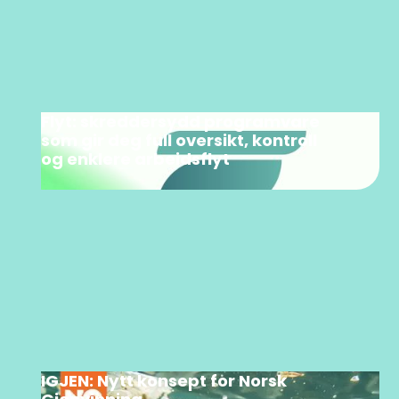
Flyt: skreddersydd programvare
som gir deg full oversikt, kontroll
og enklere arbeidsflyt
IGJEN: Nytt konsept for Norsk