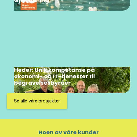
Gjenvinning
Heder: Unik kompetanse på
økonomi- og IT-tjenester til
begravelsesbyråer
Se alle våre prosjekter
Noen av våre kunder