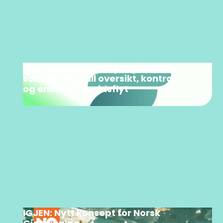
Flyt: skreddersydd programvare
som gir deg full oversikt, kontroll
og enklere arbeidsflyt
IGJEN: Nytt konsept for Norsk