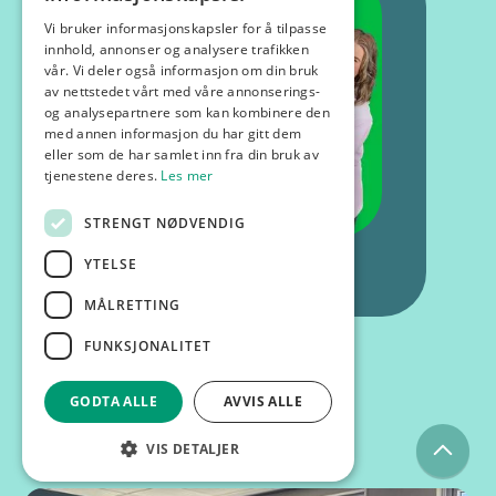
Vi bruker informasjonskapsler for å tilpasse
innhold, annonser og analysere trafikken
vår. Vi deler også informasjon om din bruk
av nettstedet vårt med våre annonserings-
og analysepartnere som kan kombinere den
med annen informasjon du har gitt dem
eller som de har samlet inn fra din bruk av
tjenestene deres.
Les mer
STRENGT NØDVENDIG
YTELSE
MÅLRETTING
FUNKSJONALITET
GODTA ALLE
AVVIS ALLE
Kurs og foredrag
VIS DETALJER