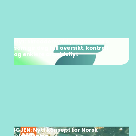
Flyt: skreddersydd programvare
som gir deg full oversikt, kontroll
og enklere arbeidsflyt
IGJEN: Nytt konsept for Norsk