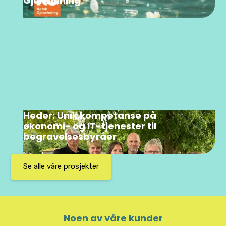
Gjenvinning
Heder: Unik kompetanse på
økonomi- og IT-tjenester til
begravelsesbyråer
Se alle våre prosjekter
Noen av våre kunder