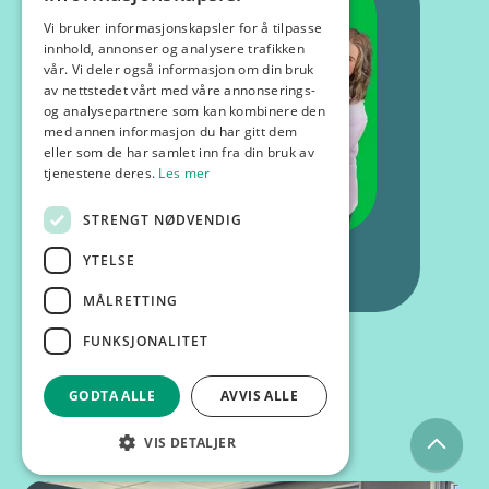
Vi bruker informasjonskapsler for å tilpasse
innhold, annonser og analysere trafikken
vår. Vi deler også informasjon om din bruk
av nettstedet vårt med våre annonserings-
og analysepartnere som kan kombinere den
med annen informasjon du har gitt dem
eller som de har samlet inn fra din bruk av
tjenestene deres.
Les mer
STRENGT NØDVENDIG
YTELSE
MÅLRETTING
FUNKSJONALITET
GODTA ALLE
AVVIS ALLE
Kurs og foredrag
VIS DETALJER