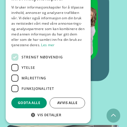
Vi bruker informasjonskapsler for å tilpasse
innhold, annonser og analysere trafikken
vår. Vi deler også informasjon om din bruk
av nettstedet vårt med våre annonserings-
og analysepartnere som kan kombinere den
med annen informasjon du har gitt dem
eller som de har samlet inn fra din bruk av
tjenestene deres.
Les mer
STRENGT NØDVENDIG
YTELSE
MÅLRETTING
FUNKSJONALITET
GODTA ALLE
AVVIS ALLE
Kurs og foredrag
VIS DETALJER