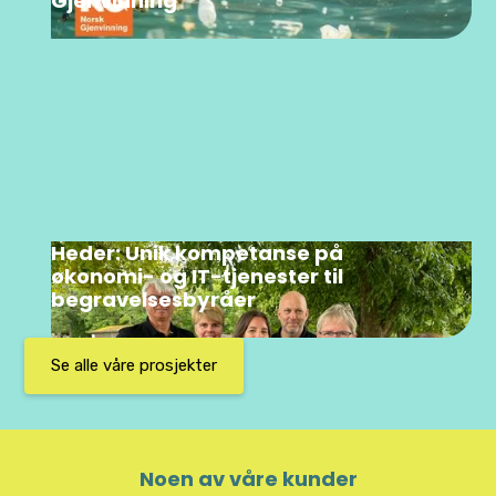
Gjenvinning
Heder: Unik kompetanse på
økonomi- og IT-tjenester til
begravelsesbyråer
Se alle våre prosjekter
Noen av våre kunder