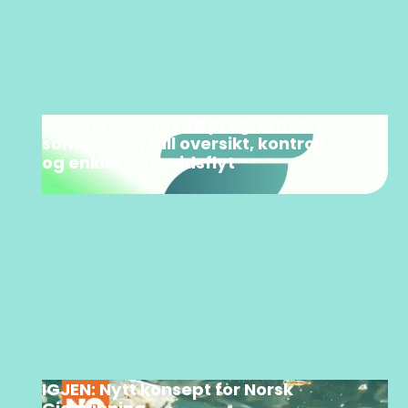
Flyt: skreddersydd programvare
som gir deg full oversikt, kontroll
og enklere arbeidsflyt
IGJEN: Nytt konsept for Norsk