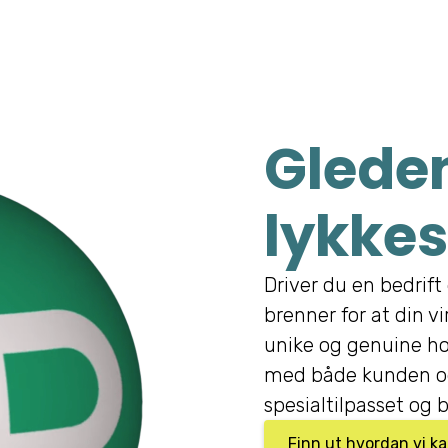
Gleden
lykkes
Driver du en bedrift 
brenner for at din v
unike og genuine ho
med både kunden og
spesialtilpasset og b
Finn ut hvordan vi k