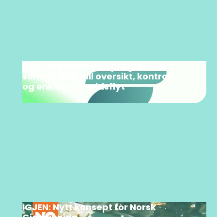
Flyt: skreddersydd programvare
som gir deg full oversikt, kontroll
og enklere arbeidsflyt
IGJEN: Nytt konsept for Norsk