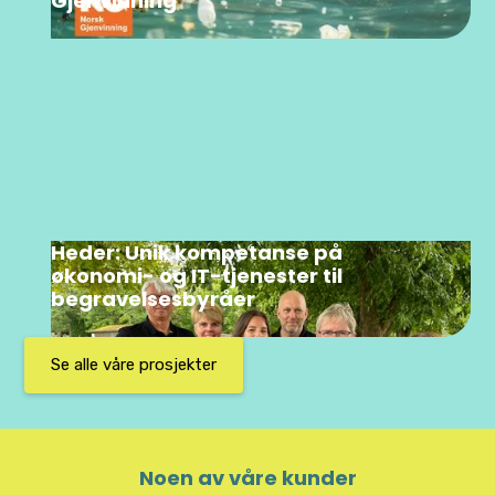
Gjenvinning
Heder: Unik kompetanse på
økonomi- og IT-tjenester til
begravelsesbyråer
Se alle våre prosjekter
Noen av våre kunder