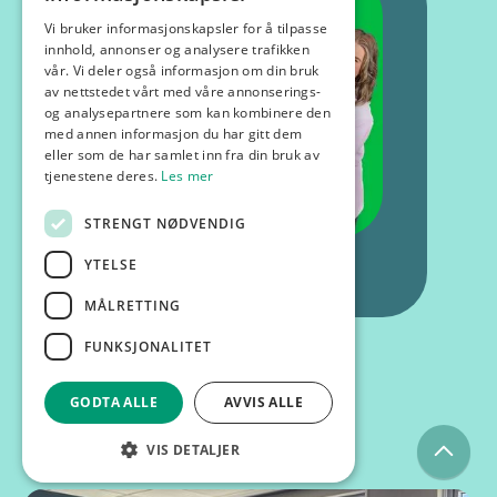
Vi bruker informasjonskapsler for å tilpasse
innhold, annonser og analysere trafikken
vår. Vi deler også informasjon om din bruk
av nettstedet vårt med våre annonserings-
og analysepartnere som kan kombinere den
med annen informasjon du har gitt dem
eller som de har samlet inn fra din bruk av
tjenestene deres.
Les mer
STRENGT NØDVENDIG
YTELSE
MÅLRETTING
FUNKSJONALITET
GODTA ALLE
AVVIS ALLE
Kurs og foredrag
VIS DETALJER