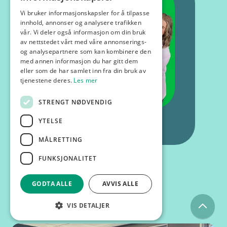
Vi bruker informasjonskapsler for å tilpasse
innhold, annonser og analysere trafikken
vår. Vi deler også informasjon om din bruk
av nettstedet vårt med våre annonserings-
og analysepartnere som kan kombinere den
med annen informasjon du har gitt dem
eller som de har samlet inn fra din bruk av
tjenestene deres.
Les mer
STRENGT NØDVENDIG
YTELSE
MÅLRETTING
FUNKSJONALITET
GODTA ALLE
AVVIS ALLE
Kurs og foredrag
VIS DETALJER