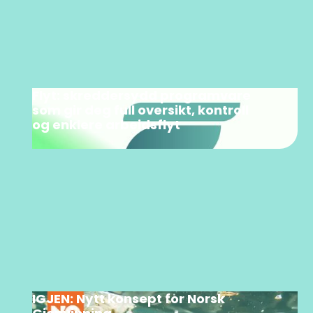
Flyt: skreddersydd programvare
som gir deg full oversikt, kontroll
og enklere arbeidsflyt
IGJEN: Nytt konsept for Norsk