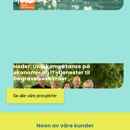
Gjenvinning
Heder: Unik kompetanse på
økonomi- og IT-tjenester til
begravelsesbyråer
Se alle våre prosjekter
Noen av våre kunder