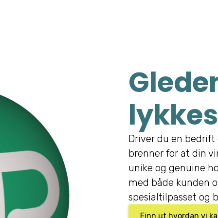
Gleden
lykkes
Driver du en bedrift 
brenner for at din v
unike og genuine ho
med både kunden og
spesialtilpasset og b
Finn ut hvordan vi k