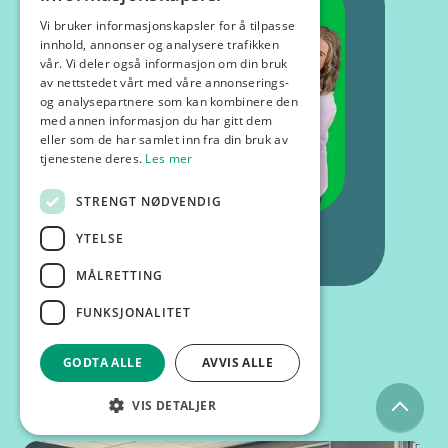
Vi bruker informasjonskapsler for å tilpasse
innhold, annonser og analysere trafikken
vår. Vi deler også informasjon om din bruk
av nettstedet vårt med våre annonserings-
og analysepartnere som kan kombinere den
med annen informasjon du har gitt dem
eller som de har samlet inn fra din bruk av
tjenestene deres.
Les mer
STRENGT NØDVENDIG
YTELSE
MÅLRETTING
FUNKSJONALITET
GODTA ALLE
AVVIS ALLE
Kurs og foredrag
VIS DETALJER