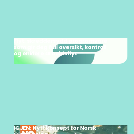
Flyt: skreddersydd programvare
som gir deg full oversikt, kontroll
og enklere arbeidsflyt
IGJEN: Nytt konsept for Norsk