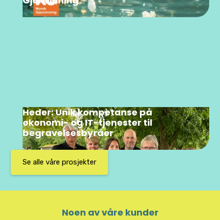
Gjenvinning
Heder: Unik kompetanse på
økonomi- og IT-tjenester til
begravelsesbyråer
Se alle våre prosjekter
Noen av våre kunder