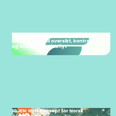
Flyt: skreddersydd programvare
som gir deg full oversikt, kontroll
og enklere arbeidsflyt
IGJEN: Nytt konsept for Norsk