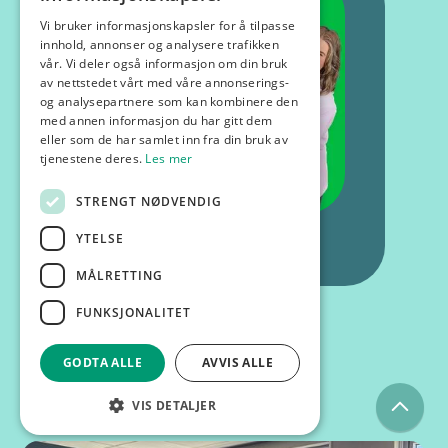
Vi bruker informasjonskapsler for å tilpasse
innhold, annonser og analysere trafikken
vår. Vi deler også informasjon om din bruk
av nettstedet vårt med våre annonserings-
og analysepartnere som kan kombinere den
med annen informasjon du har gitt dem
eller som de har samlet inn fra din bruk av
tjenestene deres.
Les mer
STRENGT NØDVENDIG
YTELSE
MÅLRETTING
FUNKSJONALITET
GODTA ALLE
AVVIS ALLE
Kurs og foredrag
VIS DETALJER