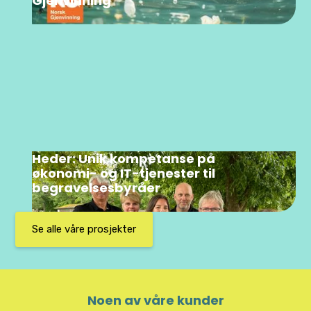
Gjenvinning
Heder: Unik kompetanse på
økonomi- og IT-tjenester til
begravelsesbyråer
Se alle våre prosjekter
Noen av våre kunder